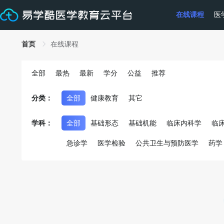
在线课程
医
首页
在线课程
全部
最热
最新
学分
公益
推荐
分类：
全部
健康教育
其它
学科：
全部
基础形态
基础机能
临床内科学
临
急诊学
医学检验
公共卫生与预防医学
药学
医学伦理
医患沟通
重大传染病和突发公共卫
中医护理及其它
其它
说明