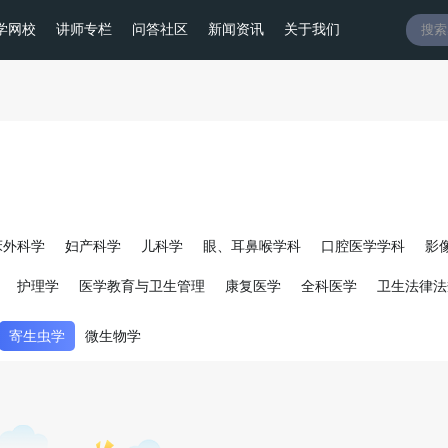
学网校
讲师专栏
问答社区
新闻资讯
关于我们
床外科学
妇产科学
儿科学
眼、耳鼻喉学科
口腔医学学科
影
护理学
医学教育与卫生管理
康复医学
全科医学
卫生法律法
生事件应急处置
中医基础医学
中医临床医学
中西医结合医学
寄生虫学
微生物学