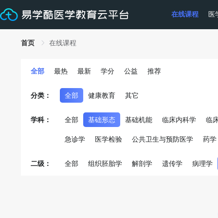
在线课程
医
首页
在线课程
全部
最热
最新
学分
公益
推荐
分类：
全部
健康教育
其它
学科：
全部
基础形态
基础机能
临床内科学
临
急诊学
医学检验
公共卫生与预防医学
药学
医学伦理
医患沟通
重大传染病和突发公共卫
二级：
全部
组织胚胎学
解剖学
遗传学
病理学
中医护理及其它
其它
说明